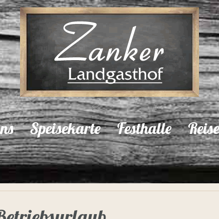
ns
Speisekarte
Festhalle
Reis
Betriebsurlaub