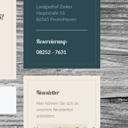
Landgasthof Zanker
Hauptstraße 16
6!
86565 Peutenhausen
Reservierung:
08252 - 7631
Newsletter
Hier können Sie sich an
unserem Newsletter
anmelden:
Anmelden