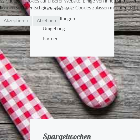
Wir nutzen Cookies auf unserer Website. Einige von ihnen sind essenzi
können selbst entscheiden, ob Sie die Cookies zulassen möchten. Bitte
Zankerwochen
Veranstaltungen
Akzeptieren
Ablehnen
Umgebung
Partner
Spargelwochen