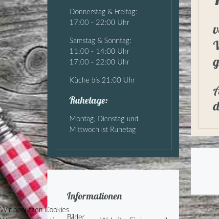
Donnerstag & Freitag:
17:00 - 22:00 Uhr
v
Samstag & Sonntag:
W
11:00 - 14:00 Uhr
g
17:00 - 22:00 Uhr
Küche bis 21:00 Uhr
A
Ruhetage:
d
Montag, Dienstag und
Mittwoch ist Ruhetag
Informationen
Wir benutzen Cookies
Bilder