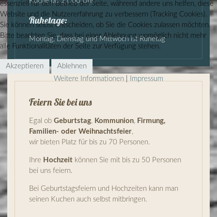
Küche bis 21:00 Uhr
essenziell für den Betrieb der Seite, während andere uns helfen, diese
Website und die Nutzererfahrung zu verbessern (Tracking Cookies).
Ruhetage:
Sie können selbst entscheiden, ob Sie die Cookies zulassen möchten.
Bitte beachten Sie, dass bei einer Ablehnung womöglich nicht mehr
Montag, Dienstag und Mittwoch ist Ruhetag
alle Funktionalitäten der Seite zur Verfügung stehen.
Akzeptieren
Ablehnen
Weitere Informationen
|
Impressum
Feiern Sie bei uns
Egal ob
Geburtstag
,
Kommunion
,
Firmung,
Familien- oder
Weihnachtsfeier
,
wir bieten Platz für bis zu 70 Personen.
Ihre
Hochzeit
können Sie mit bis zu 50 Personen
bei uns feiern.
Bei Geburtstagsfeiern und Hochzeiten kann man
seinen Kuchen auch selbst mitbringen.